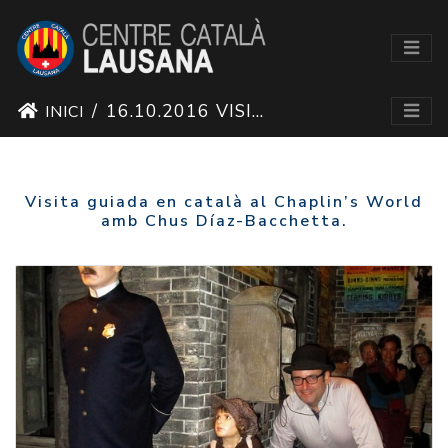
16.10.2016 VISITA GUIADA EN CATALÀ AL CHAPLIN'S WORLD
INICI
Visita guiada en català al Chaplin’s World
amb Chus Díaz-Bacchetta.