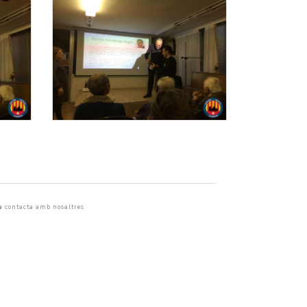
a
contacta amb nosaltres